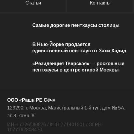
Статьи
Контакты
Самые дорогие пентхаусы столицы
В Нью-Йорке продается
единственный пентхаус от Захи Хадид
«Резиденция Тверская» — роскошные
пентхаусы в центре старой Москвы
ООО «Рашн РЕ Сёч»
123290, г. Москва, Магистральный 1-й туп, дом № 5А,
эт. 8, комн. 8
ИНН 7726580876 / КПП 771401001 / ОГРН
1077762308470