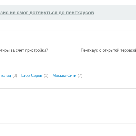
зис не смог дотянуться до пентхаусов
тиры за счет пристройки?
Пентхаус с открытой террас
столиц
3
Егор Серов
1
Москва-Сити
7