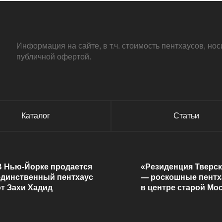
Информация на сайте, в т.ч. стоимость пентхаусов, н
публичной офертой.
Каталог
Статьи
В Нью-Йорке продается
«Резиденция Тверск
единственный пентхаус
— роскошные пент
от Захи Хадид
в центре старой Мо