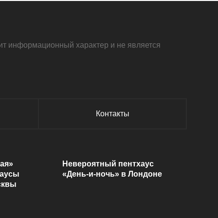
осит информационный характер и не является
Контакты
ая»
Невероятный пентхаус
хаусы
«День-и-ночь» в Лондоне
сквы