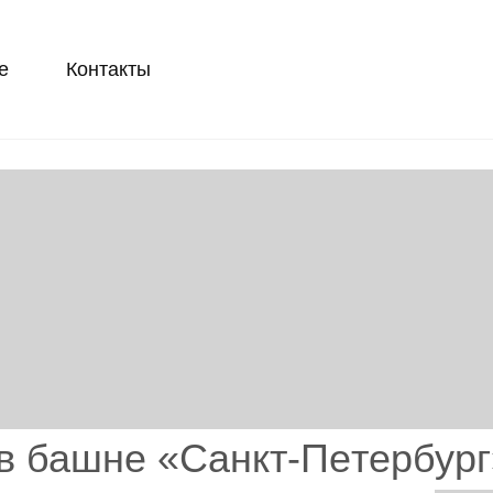
е
Контакты
в башне «Сaнкт-Пeтeрбург