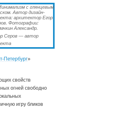
ор Серов — автор
оекта
т-Петербург
»
ющих свойств
чных огней свободно
еркальных
ичную игру бликов