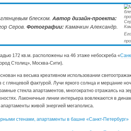
 глянцевым блеском.
Автор дизайн-проекта:
гор Серов.
Фотографии:
Камачкин Александр.
Ег
пр
дью 172 кв.м. расположены на 46 этаже небоскреба «
Санк
ород Столиц», Москва-Сити).
основан на весьма креативном использовании светоотража
 с глянцевой фактурой. Лучи яркого солнца и мерцание но
рамные стекла апартаментов, многократно отражаясь на з
ностях. Лаконичные линии интерьера вовлекаются в динам
 апартаменты живой энергией мегаполиса.