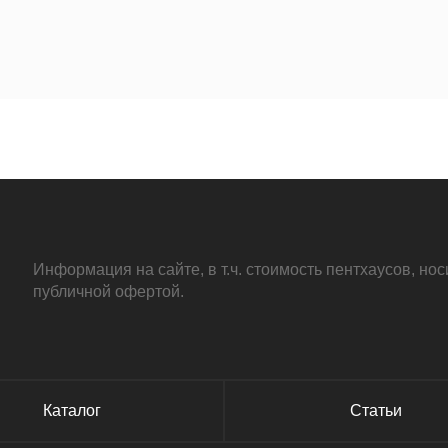
.3км
.6км
Информация на сайте, в т.ч. стоимость пентхаусов, н
публичной офертой.
.9км
Каталог
Статьи