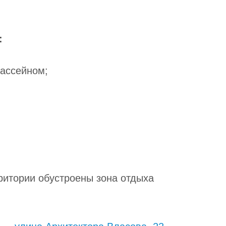
:
бассейном;
ритории обустроены зона отдыха