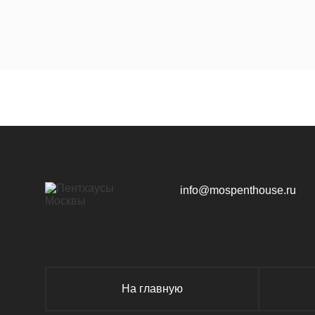
ЖК «Архитектора Власова, 18»
~ 0
ЖК «Дирижабль»
~ 0
info@mospenthouse.ru
ЖК «Эмеральд»
~ 1
На главную