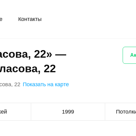
е
Контакты
сова, 22» —
Ак
ласова, 22
сова, 22
Показать на карте
жей
1999
Потолки