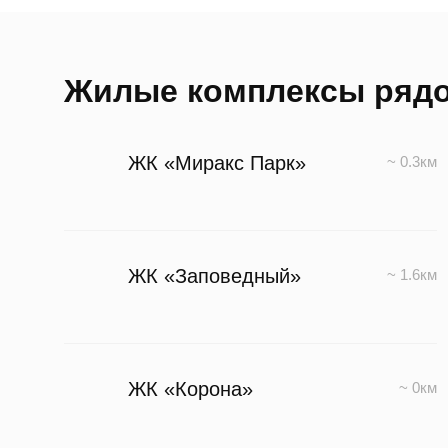
Жилые комплексы ряд
ЖК «Миракс Парк»
~ 0.3км
ЖК «Заповедный»
~ 1.6км
ЖК «Корона»
~ 0км