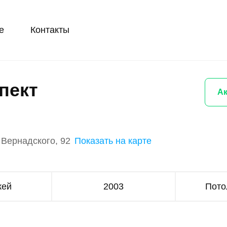
е
Контакты
пект
Ак
 Вернадского, 92
Показать на карте
жей
2003
Пото