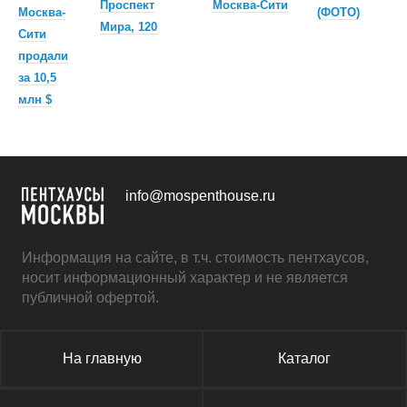
Проспект
Москва-Сити
Москва-
(ФОТО)
Мира, 120
Сити
продали
за 10,5
млн $
info@mospenthouse.ru
Информация на сайте, в т.ч. стоимость пентхаусов,
носит информационный характер и не является
публичной офертой.
На главную
Каталог