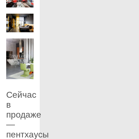
Сейчас
в
продаже
—
пентхаусы