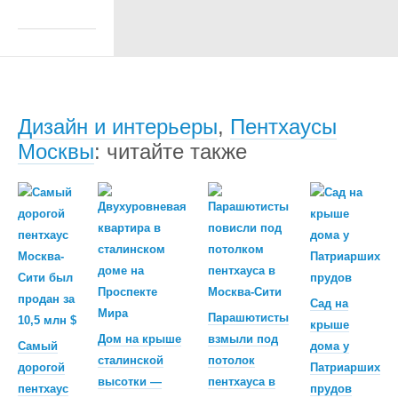
Дизайн и интерьеры
,
Пентхаусы
Москвы
: читайте также
Сад на
Парашютисты
крыше
Дом на крыше
взмыли под
Самый
дома у
сталинской
потолок
дорогой
Патриарших
высотки —
пентхауса в
пентхаус
прудов