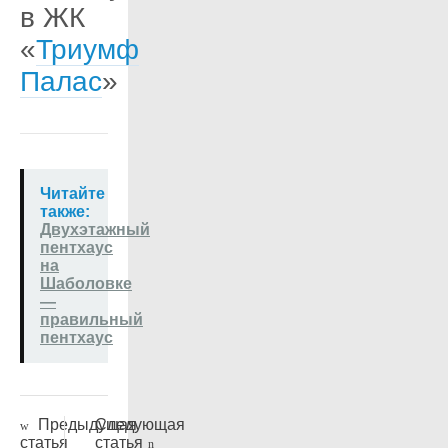
в ЖК
«
Триумф
Палас
»
Читайте
также:
Двухэтажный
пентхаус
на
Шаболовке
—
правильный
пентхаус
Предыдущая
Следующая
статья
статья