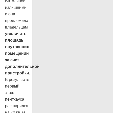
Ватолиной
излишними,
и она
предложила
владельцам
увеличить
площадь
внутренних
помещений
за счет
дополнительной
пристройки.
В результате
первый
этаж
пентхауса
расширился
на 70 кв. м.