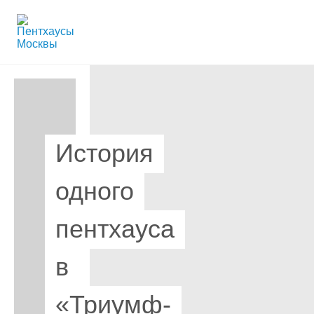
История
одного
пентхауса
в
«Триумф-