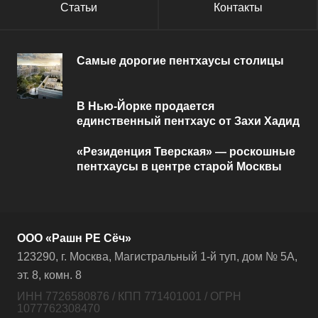
Статьи
Контакты
Самые дорогие пентхаусы столицы
В Нью-Йорке продается
единственный пентхаус от Захи Хадид
«Резиденция Тверская» — роскошные
пентхаусы в центре старой Москвы
ООО «Рашн РЕ Сёч»
123290, г. Москва, Магистральный 1-й туп, дом № 5А,
эт. 8, комн. 8
ИНН 7726580876 / КПП 771401001 / ОГРН
1077762308470