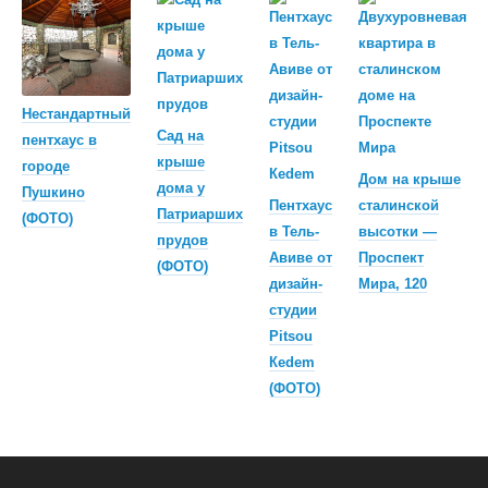
Нестандартный
Сад на
пентхаус в
крыше
городе
Дом на крыше
дома у
Пушкино
Пентхаус
сталинской
Патриарших
(ФОТО)
в Тель-
высотки —
прудов
Авиве от
Проспект
(ФОТО)
дизайн-
Мира, 120
студии
Pitsou
Кеdem
(ФОТО)