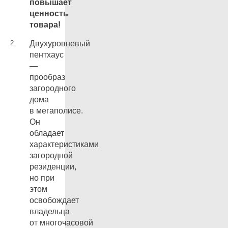
повышает
ценность
товара!
Двухуровневый
пентхаус
—
прообраз
загородного
дома
в мегаполисе.
Он
обладает
характеристиками
загородной
резиденции,
но при
этом
освобождает
владельца
от многочасовой