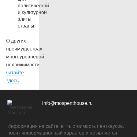
политической
и культурной
элиты
страны.
О других
преимуществах
многоуровневой
недвижимости
читайте
здесь
.
info@mospenthouse.ru
Информация на сайте, в т.ч. стоимость пентхаусов,
носит информационный характер и не является