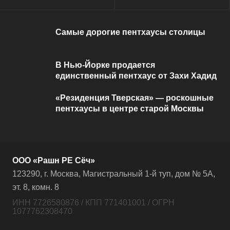
Самые дорогие пентхаусы столицы
В Нью-Йорке продается
единственный пентхаус от Захи Хадид
«Резиденция Тверская» — роскошные
пентхаусы в центре старой Москвы
ООО «Рашн РЕ Сёч»
123290, г. Москва, Магистральный 1-й туп, дом № 5А,
эт. 8, комн. 8
ИНН 7726580876 / КПП 771401001 / ОГРН
1077762308470