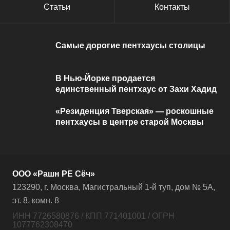
Статьи
Контакты
Самые дорогие пентхаусы столицы
В Нью-Йорке продается
единственный пентхаус от Захи Хадид
«Резиденция Тверская» — роскошные
пентхаусы в центре старой Москвы
ООО «Рашн РЕ Сёч»
123290, г. Москва, Магистральный 1-й туп, дом № 5А,
эт. 8, комн. 8
ИНН 7726580876 / КПП 771401001 / ОГРН
1077762308470