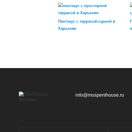
Пентхаус с террасой-сценой в
П
Харькове
info@mospenthouse.ru