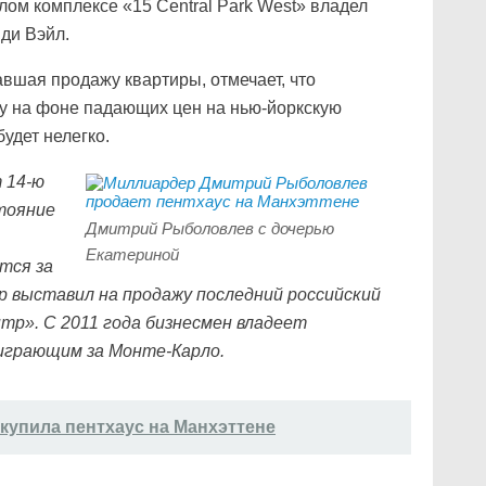
лом комплексе «15 Central Park West» владел
нди Вэйл.
авшая продажу квартиры, отмечает, что
у на фоне падающих цен на нью-йоркскую
удет нелегко.
 14-ю
стояние
Дмитрий Рыболовлев с дочерью
.
Екатериной
тся за
р выставил на продажу последний российский
р». С 2011 года бизнесмен владеет
играющим за Монте-Карло.
 купила пентхаус на Манхэттене