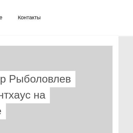
е
Контакты
р Рыболовлев
нтхаус на
е