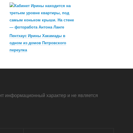
Пентхаус Ирины Хакамады в
одном из домов Петровского
переулка
осит информационный характер и не является