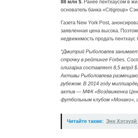
88 млн $
. Ранее пентхаусом в жи
основатель банка «Citigroup» Сэ
Газета New York Post, анонсиров
заявленная цена высока. Поэтом
недвижимость продать пентхаус б
*Дмитрий Рыболовлев занимает
строчку в рейтинге Forbes. Со
олигарха составляет 8,5 млрд $
Активы Рыболовлева размещаю
рубежом. В 2014 году миллиарде
актив — МФК «Воздвиженка Цент
футбольным клубом «Монако», 
Читайте также:
Энн Хэтэуэй