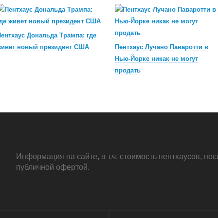
ентхаус Дональда Трампа: где
живет новый президент США
Пентхаус Лучано Паваротти в
Нью-Йорке никак не могут
продать
Информация на сайте, в т.ч. стоимость пентхаусов, н
публичной офертой.