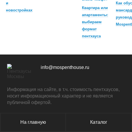
и
Как обу
Квартира или
новостройках
мансард
апартаменты:
руковод
выбираем
Mospent
формат
пентхауса
info@mospenthouse.ru
Информация на сайте, в т.ч. стоимость пентхаусов,
носит информационный характер и не является
публичной офертой.
На главную
Каталог