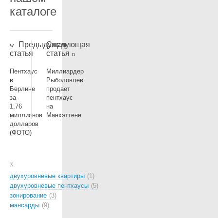
каталоге
Предыдущая
Следующая
статья
статья
Пентхаус
Миллиардер
в
Рыболовлев
Берлине
продает
за
пентхаус
1,76
на
миллионов
Манхэттене
долларов
(ФОТО)
двухуровневые квартиры
1
двухуровневые пентхаусы
5
зонирование
3
мансарды
9