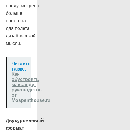
предусмотрено
больше
простора
для полета
дизайнерской
мысли.
Читайте
также:
Как
обустроить
мансарду:
руководство
от
Mospenthouse.ru
Двухуровневый
формат