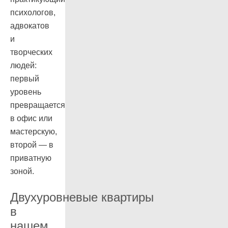
психологов,
адвокатов
и
творческих
людей:
первый
уровень
превращается
в офис или
мастерскую,
второй — в
приватную
зоной.
Двухуровневые квартиры
в
нашем