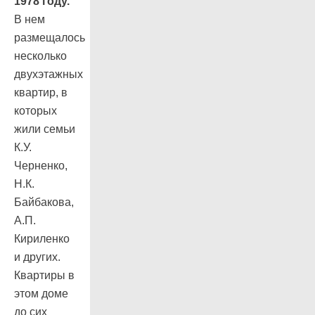
1978 году.
В нем
размещалось
несколько
двухэтажных
квартир, в
которых
жили семьи
К.У.
Черненко,
Н.К.
Байбакова,
А.П.
Кириленко
и других.
Квартиры в
этом доме
до сих