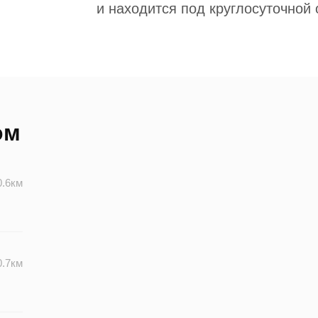
и находится под круглосуточной 
ом
0.6км
0.7км