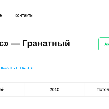
е
Контакты
с» — Гранатный
Ак
оказать на карте
ей
2010
Потол