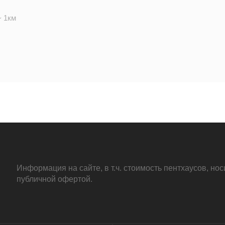
~ 1км
1.9км
~ 1км
Информация на сайте, в т.ч. стоимость пентхаусов, н
публичной офертой.
1.5км