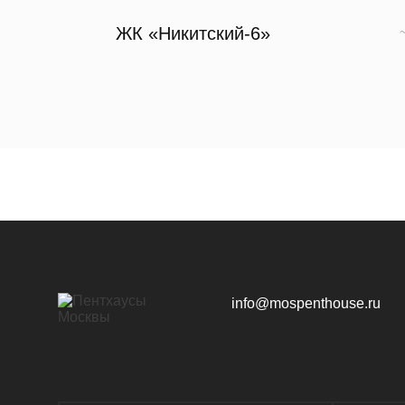
ЖК «Никитский-6»
ЖК «Republic»
~ 
ЖК «Sky View»
info@mospenthouse.ru
ЖК «Тишинский бульвар»
~ 