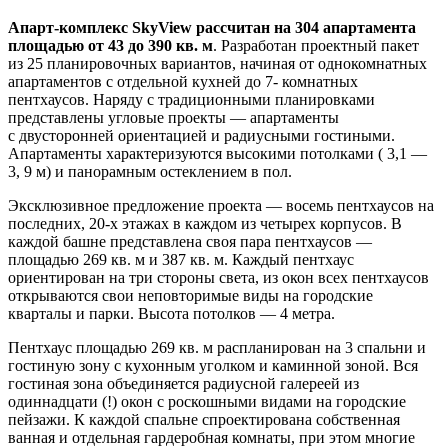
Апарт-комплекс SkyView рассчитан на 304 апартамента
площадью от 43 до 390 кв. м
. Разработан проектный пакет
из 25 планировочных вариантов, начиная от однокомнатных
апартаментов с отдельной кухней до 7- комнатных
пентхаусов. Наряду с традиционными планировками
представлены угловые проекты — апартаменты
с двусторонней ориентацией и радиусными гостиными.
Апартаменты характеризуются высокими потолками ( 3,1 —
3, 9 м) и панорамным остеклением в пол.
Эксклюзивное предложение проекта — восемь пентхаусов на
последних, 20-х этажах в каждом из четырех корпусов. В
каждой башне представлена своя пара пентхаусов —
площадью 269 кв. м и 387 кв. м. Каждый пентхаус
ориентирован на три стороны света, из окон всех пентхаусов
открываются свои неповторимые виды на городские
кварталы и парки. Высота потолков — 4 метра.
Пентхаус площадью 269 кв. м распланирован на 3 спальни и
гостиную зону с кухонным уголком и каминной зоной. Вся
гостиная зона объединяется радиусной галереей из
одиннадцати (!) окон с роскошными видами на городские
пейзажи. К каждой спальне спроектирована собственная
ванная и отдельная гардеробная комнаты, при этом многие