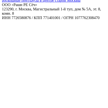
роскошные пентхаусы в центре старой Москвы
ООО «Рашн РЕ Сёч»
123290, г. Москва, Магистральный 1-й туп, дом № 5А, эт. 8,
комн. 8
ИНН 7726580876 / КПП 771401001 / ОГРН 1077762308470