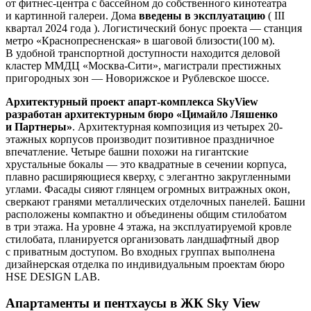
от фитнес-центра с бассейном до собственного кинотеатра
и картинной галереи. Дома
введены в эксплуатацию
( III
квартал 2024 года ). Логистический бонус проекта — станция
метро «Краснопресненская» в шаговой близости(100 м).
В удобной транспортной доступности находится деловой
кластер ММДЦ «Москва-Сити», магистрали престижных
пригородных зон — Новорижское и Рублевское шоссе.
Архитектурный проект апарт-комплекса SkyView
разработан архитектурным бюро «Цимайло Ляшенко
и Партнеры»
. Архитектурная композиция из четырех 20-
этажных корпусов производит позитивное праздничное
впечатление. Четыре башни похожи на гигантские
хрустальные бокалы — это квадратные в сечении корпуса,
плавно расширяющиеся кверху, с элегантно закругленными
углами. Фасады сияют глянцем огромных витражных окон,
сверкают гранями металлических отделочных панелей. Башни
расположены компактно и объединены общим стилобатом
в три этажа. На уровне 4 этажа, на эксплуатируемой кровле
стилобата, планируется организовать ландшафтный двор
с приватным доступом. Во входных группах выполнена
дизайнерская отделка по индивидуальным проектам бюро
HSE DESIGN LAB.
Апартаменты и пентхаусы в ЖК Sky View