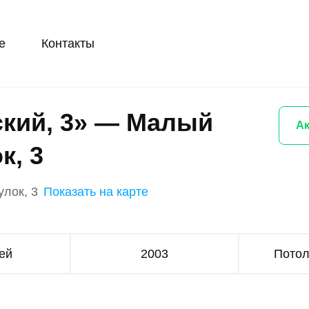
е
Контакты
кий, 3» — Малый
Ак
к, 3
лок, 3
Показать на карте
ей
2003
Потол