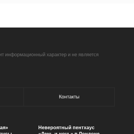
осит информационный характер и не является
Контакты
ая»
Невероятный пентхаус
хаусы
«День-и-ночь» в Лондоне