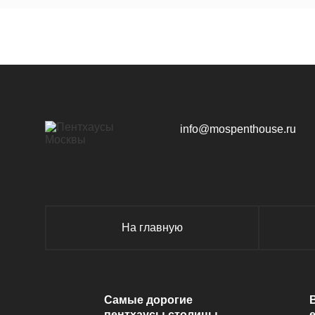
ЖК «Republic»
~ 
info@mospenthouse.ru
ЖК «Sky View»
~ 
На главную
ЖК «Тишинский бульвар»
~ 
Самые дорогие
пентхаусы столицы