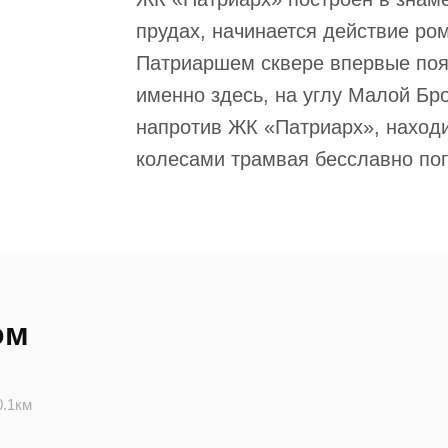
прудах, начинается действие ро
Патриаршем сквере впервые поя
именно здесь, на углу Малой Бр
напротив ЖК «Патриарх», находи
колесами трамвая бесславно пог
ом
0.1км