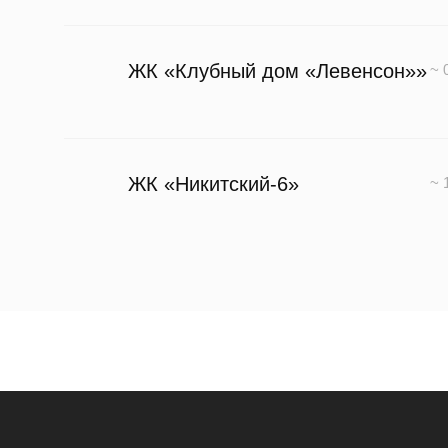
ЖК «Клубный дом «Левенсон»»
~ 
ЖК «Никитский-6»
~ 
ЖК «Republic»
~ 
ЖК «Sky View»
~ 