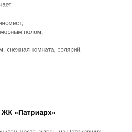
чает:
иномест;
аморным полом;
м, снежная комната, солярий,
 ЖК «Патриарх»
нитом месте. Здесь, на Патриарших