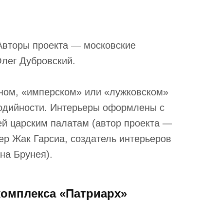
 Авторы проекта — московские
Олег Дубровский.
ном, «имперском» или «лужковском»
родийности. Интерьеры оформлены с
ей царским палатам (автор проекта —
р Жак Гарсиа, создатель интерьеров
на Брунея).
комплекса «Патриарх»