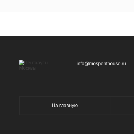
ЖК «Magnum»
~ 
ЖК «Roza Rossa»
~ 
info@mospenthouse.ru
ЖК «Дом при Академии наук»
~ 
На главную
ЖК «Бродский»
~ 