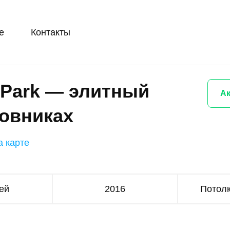
е
Контакты
e Park — элитный
Ак
мовниках
а карте
ей
2016
Потолк