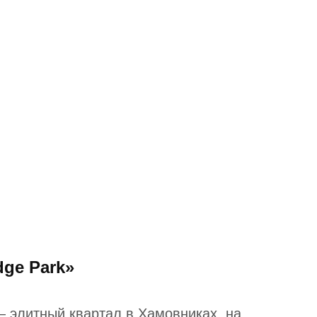
dge Park»
 — элитный квартал в Хамовниках, на