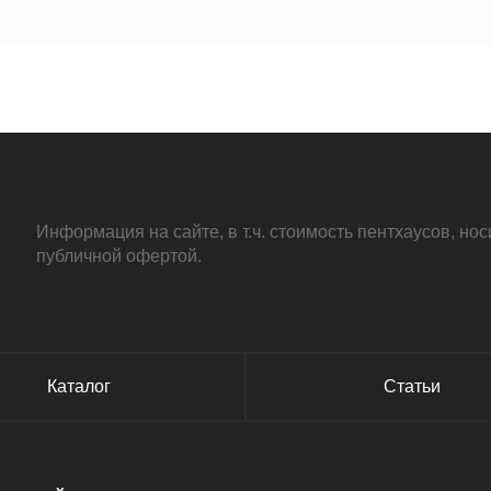
0.6км
1.8км
Информация на сайте, в т.ч. стоимость пентхаусов, н
публичной офертой.
1.5км
Каталог
Статьи
1.7км