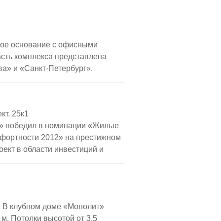
ное основание с офисными
сть комплекса представлена
а» и «Санкт-Петербург».
ов расположены апартаменты с
ые пентхаусы. Условия продаж
ртаменты и пентхаусы продаются
кт, 25к1
пли-продажи. Пентхаусов
н» победил в номинации «Жилые
руктура и техническая начинка
фортности 2012» на престижном
аментов могут пользоваться […]
ект в области инвестиций и
с был сдан в эксплуатацию и на
 Пентхаусы и квартиры в ЖК
инионе» варьируется от 250 до
 В клубном доме «Монолит»
 м. Потолки высотой от 3,5