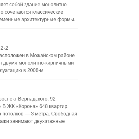
яет собой здание монолитно-
 школу; физкультурно-
но сочетаются классические
ом *Крылатское, еще с давних
ременные архитектурные формы.
вский проспект, 11 (район
узов» признан лучшим проектом в
 в номинации «Жилые здания и
22к2
». Квартиры и пентхаусы
расположен в Можайском районе
…]
ен двумя монолитно-кирпичными
луатацию в 2008-м
на. Недалеко от ЖК «Аврора»
я» Квартиры и пентхаусы в ЖК
р, все они оборудованы
роспект Вернадского, 92
стекленными лоджиями. В жилом
 В ЖК «Корона» 648 квартир.
а потолков — 3 метра. Свободная
этажи занимают двухэтажные
. м. В пентхаусах оборудованы
стеклянными крышами. Объекты