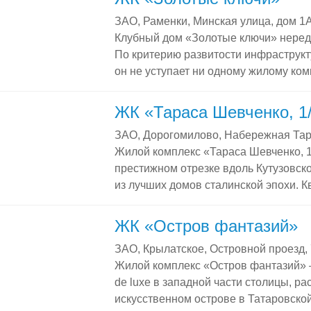
предназначался для представителей
ЗАО, Раменки, Минская улица, дом 1
но сегодня купить квартиру в ЖК «Р
Клубный дом «Золотые ключи» нередк
Квартиры и пентхаусы в ЖК «Режисс
По критерию развитости инфраструкт
в ЖК «Режиссер» можно приобрести 
он не уступает ни одному жилому ком
этом отличается уединенностью и м
территории. Квартиры и пентхаусы 
ЖК «Тараса Шевченко, 1
комплекс «Золотые ключи» включает 
ЗАО, Дорогомилово, Набережная Тар
варьируется от 70 до 460 […]
Жилой комплекс «Тараса Шевченко, 
престижном отрезке вдоль Кутузовско
из лучших домов сталинской эпохи. 
«Тараса Шевченко, 1/2» Жилой фонд
1/2» составляет 272 квартиры. В ком
ЖК «Остров фантазий»
одноуровневые квартиры, так и рос
ЗАО, Крылатское, Островной проезд, 
с террасами. Жилые помещения расп
Жилой комплекс «Остров фантазий» –
de luxe в западной части столицы, р
искусственном острове в Татаровско