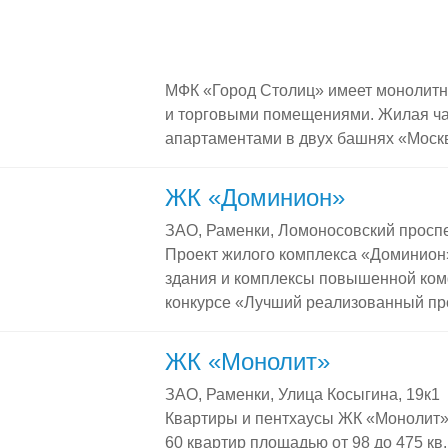
МФК «Город Столиц» имеет монолит
и торговыми помещениями. Жилая ча
апартаментами в двух башнях «Москв
На верхних этажах обоих небоскреб
высокими потолками и многоуровнев
ЖК «Доминион»
апартаментов и пентхаусов Все апа
ЗАО, Раменки, Ломоносовский проспе
на вторичном рынке по договорам ку
Проект жилого комплекса «Доминио
от застройщика больше нет! Инфраст
здания и комплексы повышенной ком
МФК «Город столиц» Владельцы апарт
конкурсе «Лучший реализованный про
строительства». В 2013 году комплек
текущий момент активно заселяется.
ЖК «Монолит»
Dominion Площадь пентхаусов в «Дом
ЗАО, Раменки, Улица Косыгина, 19к1
620 кв. м. Это […]
Квартиры и пентхаусы ЖК «Монолит»
60 квартир площадью от 98 до 475 кв.