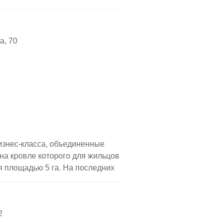
а, 70
изнес-класса, объединенные
на кровле которого для жильцов
 площадью 5 га. На последних
сположены пентхаусы с
асы идут по всему периметру
последних этажей
2
ГУ, парк имени Горького, центр