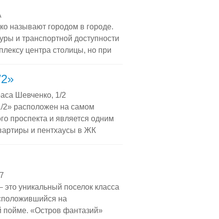
 кинематографической элиты,
А
ежиссер» может любой желающий.
о называют городом в городе.
ер» В настоящее время
уры и транспортной доступности
квартиру […]
плексу центра столицы, но при
асштабным озеленением
в ЖК «Золотые ключи» Жилой
/2»
114 квартир, площадь которых
аса Шевченко, 1/2
1/2» расположен на самом
го проспекта и является одним
Квартиры и пентхаусы в ЖК
 комплекса «Тараса Шевченко,
плексе представлены как
кошные двухуровневые пентхаусы
7
оложены на […]
 это уникальный поселок класса
асположившийся на
й пойме. «Остров фантазий»