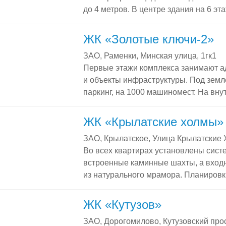
до 4 метров. В центре здания на 6 э
комнатный пентхаус площадью 475 к
с подогревом, встроенные шкафы, л
ЖК «Золотые ключи-2»
ключом. Условия продаж Все квартир
ЗАО, Раменки, Минская улица, 1гк1
«Монолит» реализуются на вторичном
Первые этажи комплекса занимают 
продажи. Первичные продажи заверши
и объекты инфраструктуры. Под зем
Инфраструктура жилого комплекса «
паркинг, на 1000 машиномест. На вну
с бассейном; тренажерный […]
уникальный парк с водоемами и мини
и пентхаусы в ЖК «Золотые ключи-2»
ЖК «Крылатские холмы»
ключи-2» всего 112 квартир площадью
ЗАО, Крылатское, Улица Крылатские 
планировки, отличная инсоляция, выс
Во всех квартирах установлены систе
представлены двух- и трехуровневы
встроенные каминные шахты, а входн
открытыми террасами площадью от 155
из натурального мрамора. Планировк
«Крылатские холмы» отвечают всем
и обеспечивают высокую функционал
ЖК «Кутузов»
комплекса включает в себя: благоуст
ЗАО, Дорогомилово, Кутузовский прос
и спортивными площадками; подземны