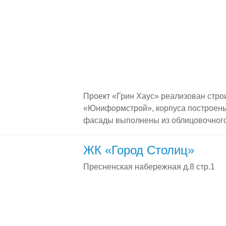
Москвы. Условия продаж квартир […]
Проект «Грин Хаус» реализован стро
«Юниформстрой», корпуса построены
фасады выполнены из облицовочного
застеклены. В отделке комплекса бы
материалы: гранит, мрамор, ценные 
ЖК «Город Столиц»
получил несколько престижных преми
Пресненская набережная д.8 стр.1
недвижимости, в числе которых поб
реализованный девелоперский проек
недвижимости […]