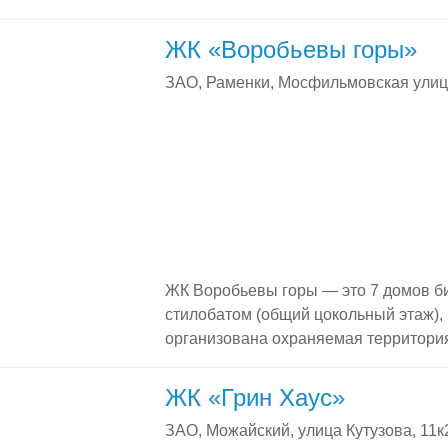
ЖК «Воробьевы горы»
ЗАО, Раменки, Мосфильмовская улиц
ЖК Воробьевы горы — это 7 домов б
стилобатом (общий цокольный этаж), 
организована охраняемая территория
этажах каждого из семи корпусов ра
круговыми террасами. Открытые терр
ЖК «Грин Хаус»
башен «Воробьевых гор». С высоты 
ЗАО, Можайский, улица Кутузова, 11к
открываются удивительные виды на М