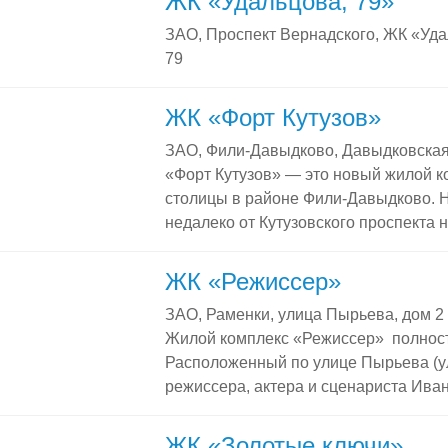
ЖК «Удальцова, 79»
внутренней инфраструктуры Жилой к
ЗАО, Проспект Вернадского, ЖК «Уда
охраняемую территорию с ландшафтн
79
зоопарком с ламами и верблюдами. 
лифтов. В доме 648 квартир, подземн
а также […]
ЖК «Форт Кутузов»
ЗАО, Фили-Давыдково, Давыдковская
«Форт Кутузов» — это новый жилой к
столицы в районе Фили-Давыдково. 
недалеко от Кутузовского проспекта 
с комплексом находится самый боль
Москвы — «Долина реки Сетунь». Бл
ЖК «Режиссер»
«Славянский бульвар» находится в ш
ЗАО, Раменки, улица Пырьева, дом 2
Строительство ЖК «Форт Кутузов» бы
Жилой комплекс «Режиссер» полност
22-этажный дом, построенный в сов
Расположенный по улице Пырьева (ул
по индивидуальному проекту. Террит
режиссера, актера и сценариста Ива
ЗАО, он соседствует с киноконцерн
российского кинематографа. Изначал
ЖК «Золотые ключи»