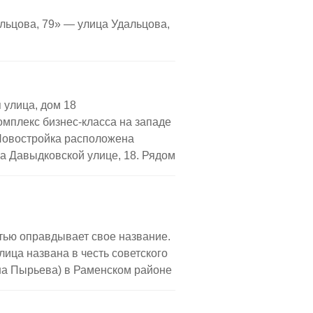
омплекс имеет огороженную
льцова, 79» — улица Удальцова,
ым дизайном, есть пруд и мини-
В ЖК установлены 18 скоростных
ая парковка с автомойкой,
 улица, дом 18
омплекс бизнес-класса на западе
Новостройка расположена
на Давыдковской улице, 18. Рядом
шой природный заказник
ижайшая станция метро
аговой доступности.
ло завершено в 2012 году. Это
ью оправдывает свое название.
ременном архитектурном стиле
ица названа в честь советского
ория дома […]
на Пырьева) в Раменском районе
ом «Мосфильм» и Аллеей Славы
ьно этот жилой комплекс