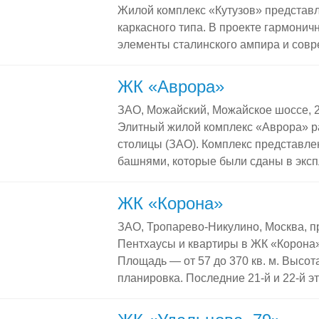
Жилой комплекс «Кутузов» представл
детский садик; общеобразовательную
каркасного типа. В проекте гармонич
оздоровительный комплекс с бассейн
элементы сталинского ампира и сов
времен, относится к числу […]
Здание расположено по адресу Кутузо
Дорогомилово). В 2005 году ЖК «Кут
ЖК «Аврора»
области строительства и инвестиций
ЗАО, Можайский, Можайское шоссе, 
комплексы повышенной комфортности
Элитный жилой комплекс «Аврора» 
в ЖК «Кутузов» В 12-этажном доме [
столицы (ЗАО). Комплекс представл
башнями, которые были сданы в эксп
году. Территория комплекса огороже
находится станция метро «Кунцевска
ЖК «Корона»
«Аврора» В ЖК «Аврора» 226 кварти
ЗАО, Тропарево-Никулино, Москва, п
широкими панорамными окнами и за
Пентхаусы и квартиры в ЖК «Корона»
комплексе есть как […]
Площадь — от 57 до 370 кв. м. Высот
планировка. Последние 21-й и 22-й 
пентхаусы площадью от 160 до 370 кв
отрытые террасы и зимние сады со 