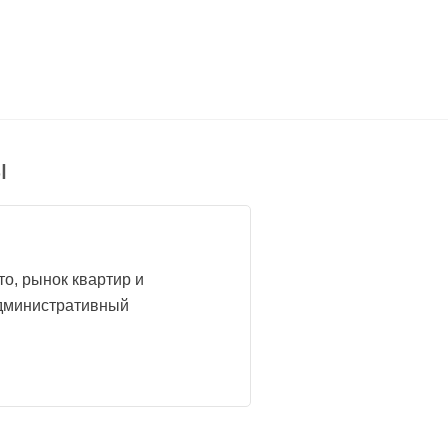
ы
о, рынок квартир и
административный