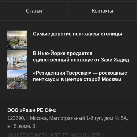
Статьи
Контакты
Самые дорогие пентхаусы столицы
В Нью-Йорке продается
единственный пентхаус от Захи Хадид
«Резиденция Тверская» — роскошные
пентхаусы в центре старой Москвы
ООО «Рашн РЕ Сёч»
123290, г. Москва, Магистральный 1-й туп, дом № 5А,
эт. 8, комн. 8
ИНН 7726580876 / КПП 771401001 / ОГРН