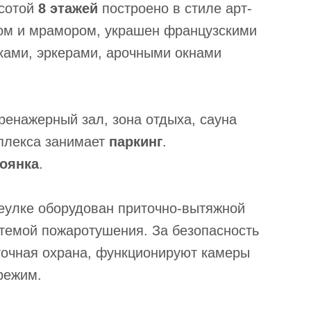
ысотой
8 этажей
построено в стиле арт-
том и мрамором, украшен французскими
ками, эркерами, арочными окнами
енажерный зал, зона отдыха, сауна
мплекса занимает
паркинг
.
тоянка
.
еулке оборудован приточно-вытяжной
темой пожаротушения. За безопасность
точная охрана, функционируют камеры
режим.