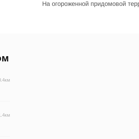
На огороженной придомовой тер
ом
0.4км
1.4км