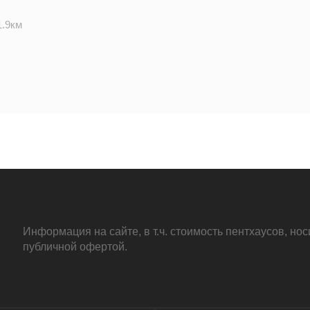
1.9км
~ 2км
0.6км
Информация на сайте, в т.ч. стоимость пентхаусов, н
публичной офертой.
1.5км