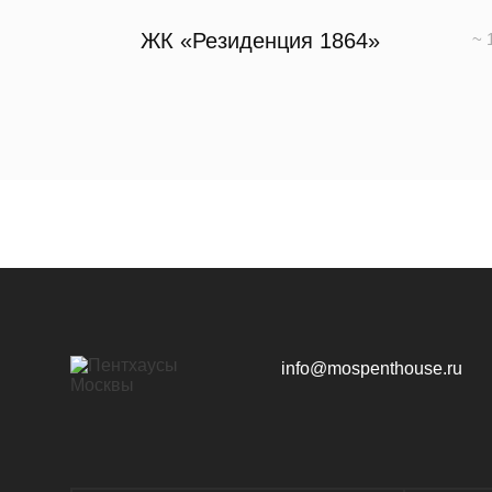
ЖК «Резиденция 1864»
~ 
ЖК «Фрунзенский»
ЖК «Le Dome»
~ 
info@mospenthouse.ru
ЖК «Хамовники 12»
~ 