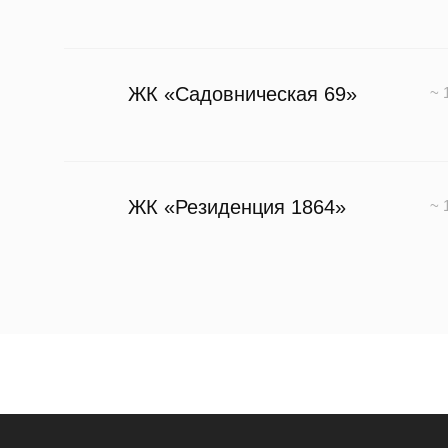
ЖК «Садовническая 69»
~ 
ЖК «Резиденция 1864»
~ 
ЖК «Friday Villas»
~ 
ЖК «A.Residence»
~ 