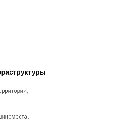
фраструктуры
ерритории;
шиноместа.